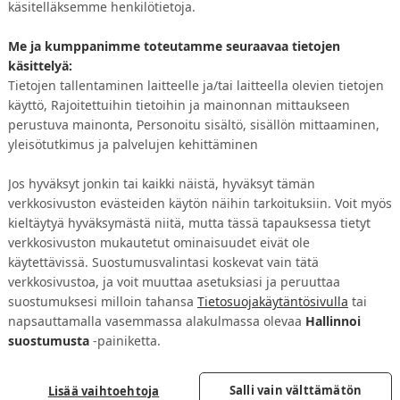
käsitelläksemme henkilötietoja.
Me ja kumppanimme toteutamme seuraavaa tietojen
Tavoita ja vaikuta
käsittelyä:
Tietojen tallentaminen laitteelle ja/tai laitteella olevien tietojen
käyttö, Rajoitettuihin tietoihin ja mainonnan mittaukseen
avoita yleisösi suoramarkkinoinnin avulla ja erotu arjen vi
perustuva mainonta, Personoitu sisältö, sisällön mittaaminen,
avoittaa asiakkaasi henkilökohtaisesti ja ohjata heidät kohti
yleisötutkimus ja palvelujen kehittäminen
hteydenotto tai lisätiedon hankkiminen. Kun viesti on ajanko
e herättää huomion ja vahvistaa asiakassuhdetta.
Jos hyväksyt jonkin tai kaikki näistä, hyväksyt tämän
verkkosivuston evästeiden käytön näihin tarkoituksiin. Voit myös
kieltäytyä hyväksymästä niitä, mutta tässä tapauksessa tietyt
verkkosivuston mukautetut ominaisuudet eivät ole
käytettävissä. Suostumusvalintasi koskevat vain tätä
Erotu fyysisellä viestillä
Tavoita oikea kohderyhmä
Herä
verkkosivustoa, ja voit muuttaa asetuksiasi ja peruuttaa
suostumuksesi milloin tahansa
Tietosuojakäytäntösivulla
tai
SELAA VALIKOIMAA
napsauttamalla vasemmassa alakulmassa olevaa
Hallinnoi
suostumusta
-painiketta.
Salli vain välttämätön
Lisää vaihtoehtoja