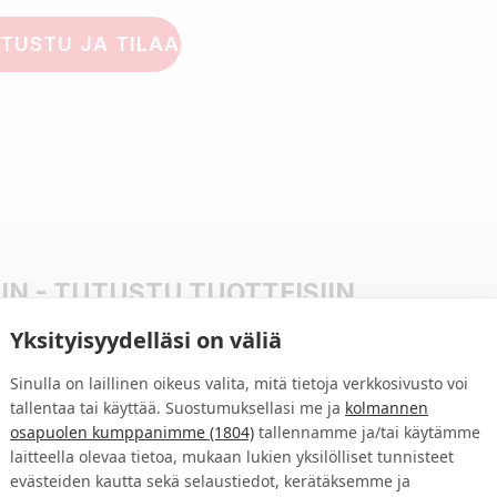
TUSTU JA TILAA
N - TUTUSTU TUOTTEISIIN
Yksityisyydelläsi on väliä
piva suoramarkkinointikampanja, jolla tavoi
 sekä jakelutapoja, joilla räätälöit kampanj
Sinulla on laillinen oikeus valita, mitä tietoja verkkosivusto voi
tallentaa tai käyttää. Suostumuksellasi me ja
kolmannen
osapuolen kumppanimme (1804)
tallennamme ja/tai käytämme
laitteella olevaa tietoa, mukaan lukien yksilölliset tunnisteet
evästeiden kautta sekä selaustiedot, kerätäksemme ja