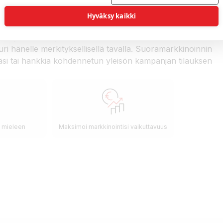
esti
Hyväksy kaikki
le yleisölle. Hyvin kohdennettu viesti tavoittaa
uri hänelle merkityksellisellä tavalla. Suoramarkkinoinnin
i tai hankkia kohdennetun yleisön kampanjan tilauksen
 mieleen
Maksimoi markkinointisi vaikuttavuus