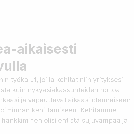
ea-aikaisesti
ulla
työkalut, joilla kehität niin yrityksesi
ista kuin nykyasiakassuhteiden hoitoa.
arkeasi ja vapauttavat aikaasi olennaiseen
etoiminnan kehittämiseen. Kehitämme
n hankkiminen olisi entistä sujuvampaa ja