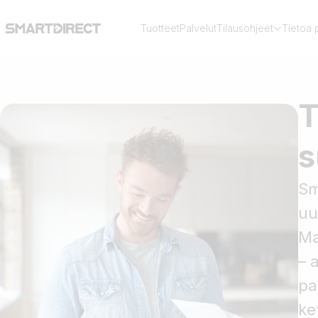
Tuotteet
Palvelut
Tilausohjeet
Tietoa 
T
s
Sm
uu
Ma
– 
pa
ke