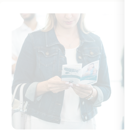
T
t
y
s