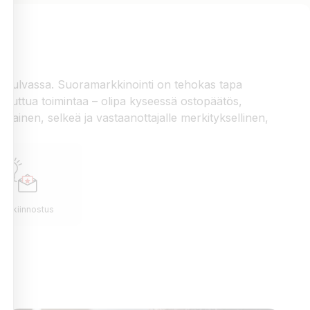
estitulvassa. Suoramarkkinointi on tehokas tapa
 haluttua toimintaa – olipa kyseessä ostopäätös,
htainen, selkeä ja vastaanottajalle merkityksellinen,
tä kiinnostus