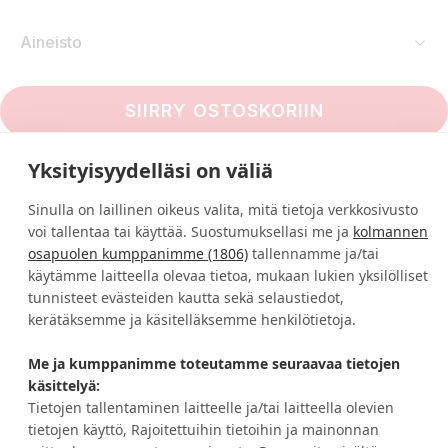
Aineisto
SIIRRY OSTOSKORIIN
Yksityisyydelläsi on väliä
Sinulla on laillinen oikeus valita, mitä tietoja verkkosivusto
voi tallentaa tai käyttää. Suostumuksellasi me ja
kolmannen
osapuolen kumppanimme (1806)
tallennamme ja/tai
käytämme laitteella olevaa tietoa, mukaan lukien yksilölliset
tunnisteet evästeiden kautta sekä selaustiedot,
kerätäksemme ja käsitelläksemme henkilötietoja.
SmartDirect tarjoaa käyttöösi suoramarkkinoinnin 
Me ja kumppanimme toteutamme seuraavaa tietojen
työkalut, joilla kehität niin yrityksesi 
käsittelyä:
uusasiakashankintaa, viestintää ja tiedottamista kuin 
Tietojen tallentaminen laitteelle ja/tai laitteella olevien
nykyasiakassuhteiden hoitoa.
YHTEYSTIEDOT
tietojen käyttö, Rajoitettuihin tietoihin ja mainonnan