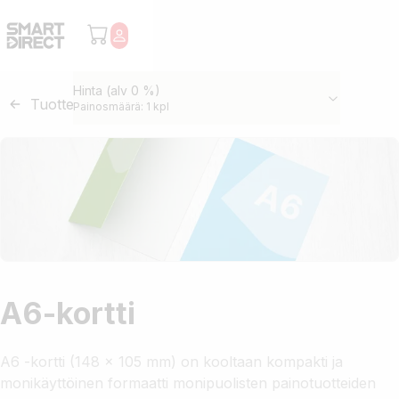
Hinta (alv 0 %)
Tuotteet
/
A6-kortti
Painosmäärä: 1 kpl
A6-kortti
A6 -kortti (148 x 105 mm) on kooltaan kompakti ja
monikäyttöinen formaatti monipuolisten painotuotteiden