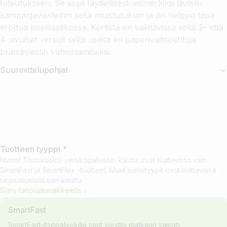
toteutukseen. Se sopii täydellisesti esimerkiksi tiiviisiin
kampanjaviesteihin sekä muistutuksiin ja on helppo tapa
erottua postilaatikossa. Kortista on valittavissa sekä 2- että
4-sivuiset versiot sekä useita eri paperivaihtoehtoja
brändiviestin vahvistamiseksi.
Suunnittelupohjat
Tuotteen tyyppi
*
Huom! Toistaiseksi verkkopalvelun kautta ovat tilattavissa vain
SmartFast ja SmartFlex -tuotteet. Muut tuotetyypit ovat tilattavissa
tarjouslomakkeen kautta.
Siirry tarjouslomakkeelle ›
SmartFast
SmartFast-itsepalvelulla saat viestisi matkaan saman