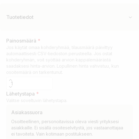
Tuotetiedot
Painosmäärä
*
Jos käytät omaa kohderyhmää, tilausmäärä päivittyy
automaattisesti CSV-tiedoston perusteella. Jos ostat
kohderyhmän, voit syöttää arvion kappalemäärästä
saadaksesi hinta-arvion. Lopullinen hinta vahvistuu, kun
osoitemäärä on tarkentunut.
Lähetystapa
*
Valitse soveltuvin lähetystapa.
Asiakassuora
Osoitteellinen, personoitavissa oleva viesti yrityksesi
asiakkaille. Ei sisällä osoiteselvitystä, jos vastaanottajaa
ei tavoiteta. Vain kotimaan postitukseen.