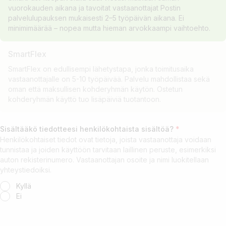
vuorokauden aikana ja tavoitat vastaanottajat Postin
palvelulupauksen mukaisesti 2–5 työpäivän aikana. Ei
minimimäärää – nopea mutta hieman arvokkaampi vaihtoehto.
SmartFlex
SmartFlex on edullisempi lähetystapa, jonka toimitusaika
vastaanottajalle on 5-10 työpäivää. Palvelu mahdollistaa sekä
oman että maksullisen kohderyhmän käytön. Ostetun
kohderyhmän käyttö tuo lisäpäiviä tuotantoon.
Sisältääkö tiedotteesi henkilökohtaista sisältöä?
*
Henkilökohtaiset tiedot ovat tietoja, joista vastaanottaja voidaan
tunnistaa ja joiden käyttöön tarvitaan laillinen peruste, esimerkiksi
auton rekisterinumero. Vastaanottajan osoite ja nimi luokitellaan
yhteystiedoiksi.
Kyllä
Ei